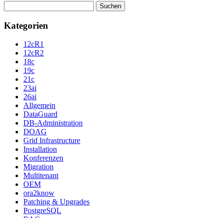
Suchen
nach:
Kategorien
12cR1
12cR2
18c
19c
21c
23ai
26ai
Allgemein
DataGuard
DB-Administration
DOAG
Grid Infrastructure
Installation
Konferenzen
Migration
Multitenant
OEM
ora2know
Patching & Upgrades
PostgreSQL