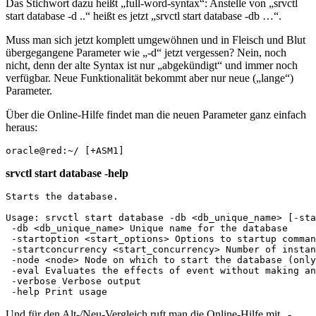
Das Stichwort dazu heißt „full-word-syntax“: Anstelle von „srvctl
start database -d ..“ heißt es jetzt „srvctl start database -db …“.
Muss man sich jetzt komplett umgewöhnen und in Fleisch und Blut
übergegangene Parameter wie „-d“ jetzt vergessen? Nein, noch
nicht, denn der alte Syntax ist nur „abgekündigt“ und immer noch
verfügbar. Neue Funktionalität bekommt aber nur neue („lange“)
Parameter.
Über die Online-Hilfe findet man die neuen Parameter ganz einfach
heraus:
oracle@red:~/ [+ASM1] 
srvctl start database -help
Starts the database.

Usage: srvctl start database -db <db_unique_name> [-sta
 -db <db_unique_name> Unique name for the database

 -startoption <start_options> Options to startup comman
 -startconcurrency <start_concurrency> Number of instan
 -node <node> Node on which to start the database (only
 -eval Evaluates the effects of event without making an
 -verbose Verbose output

 -help Print usage
Und für den Alt-/Neu-Vergleich ruft man die Online-Hilfe mit „-