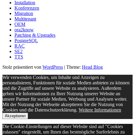
Installation
Konferenzen
Migration
Multitenant
OEM
ora2know
Patching & Upgrades
PostgreSQL
RAC
SE2
TTS
Stolz präsentiert von
WordPress
|
Theme:
Head Blog
Wir verwenden Cookies, um Inhalte und Anzeigen zu
personalisieren, Funktionen für soziale Medien anbieten zu können
und die Zugriffe auf unsere Website zu analysieren. Außerdem
geben wir Informationen zu Ihrer Nutzung unserer Website an
unsere Partner für soziale Medien, Werbung und Analysen weiter.
Mit der Nutzung der Webseite akzeptieren Sie die Nutzung von
Cookies und die Datenschutzerklärung.
Weitere Informationen
Akzeptieren
Die Cookie-Einstellungen auf dieser Website sind auf "Cookies
zulassen" eingestellt, um Ihnen das bestmögliche Surferlebnis zu