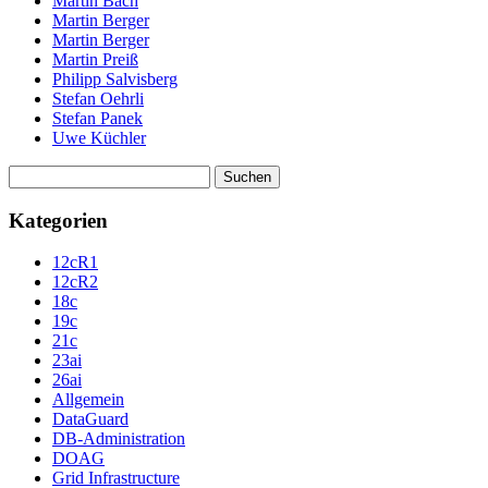
Martin Bach
Martin Berger
Martin Berger
Martin Preiß
Philipp Salvisberg
Stefan Oehrli
Stefan Panek
Uwe Küchler
Suchen
nach:
Kategorien
12cR1
12cR2
18c
19c
21c
23ai
26ai
Allgemein
DataGuard
DB-Administration
DOAG
Grid Infrastructure