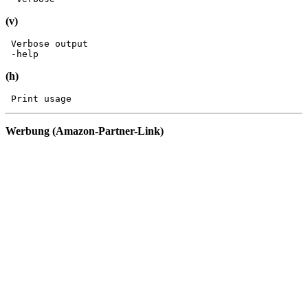
(v)
 Verbose output

 -help
(h)
 Print usage
Werbung (Amazon-Partner-Link)