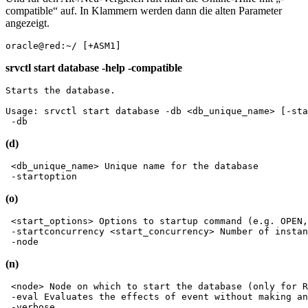
compatible“ auf. In Klammern werden dann die alten Parameter
angezeigt.
oracle@red:~/ [+ASM1] 
srvctl start database -help -compatible
Starts the database.

Usage: srvctl start database -db <db_unique_name> [-sta
 -db
(d)
 <db_unique_name> Unique name for the database

 -startoption
(o)
 <start_options> Options to startup command (e.g. OPEN,
 -startconcurrency <start_concurrency> Number of instan
 -node
(n)
 <node> Node on which to start the database (only for R
 -eval Evaluates the effects of event without making an
 -verbose