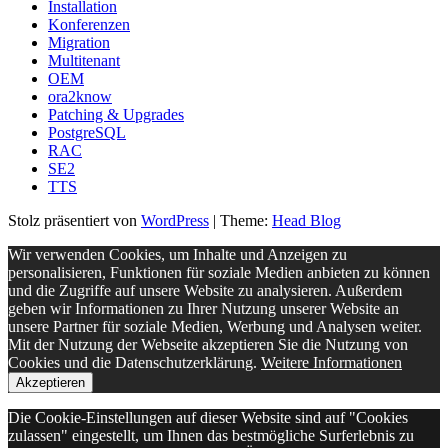
Installation
Konferenzen
Migration
Multitenant
OEM
ora2know
Patching & Upgrades
PostgreSQL
RAC
SE2
TTS
Stolz präsentiert von
WordPress
|
Theme:
Head Blog
Wir verwenden Cookies, um Inhalte und Anzeigen zu
personalisieren, Funktionen für soziale Medien anbieten zu können
und die Zugriffe auf unsere Website zu analysieren. Außerdem
geben wir Informationen zu Ihrer Nutzung unserer Website an
unsere Partner für soziale Medien, Werbung und Analysen weiter.
Mit der Nutzung der Webseite akzeptieren Sie die Nutzung von
Cookies und die Datenschutzerklärung.
Weitere Informationen
Akzeptieren
Die Cookie-Einstellungen auf dieser Website sind auf "Cookies
zulassen" eingestellt, um Ihnen das bestmögliche Surferlebnis zu