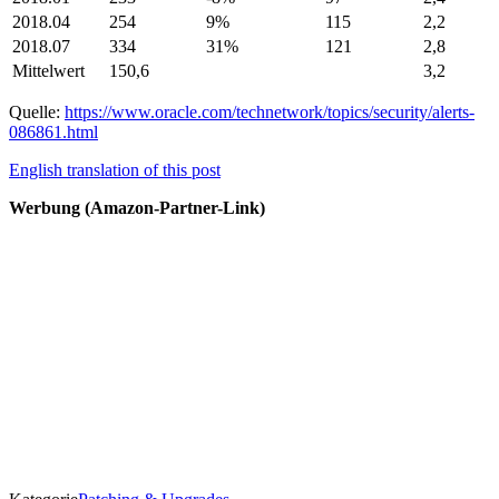
2018.04
254
9%
115
2,2
2018.07
334
31%
121
2,8
Mittelwert
150,6
3,2
Quelle:
https://www.oracle.com/technetwork/topics/security/alerts-
086861.html
English translation of this post
Werbung (Amazon-Partner-Link)