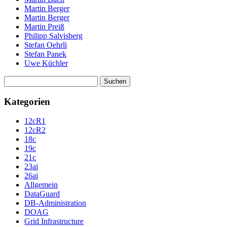
Martin Berger
Martin Berger
Martin Preiß
Philipp Salvisberg
Stefan Oehrli
Stefan Panek
Uwe Küchler
Suchen
nach:
Kategorien
12cR1
12cR2
18c
19c
21c
23ai
26ai
Allgemein
DataGuard
DB-Administration
DOAG
Grid Infrastructure