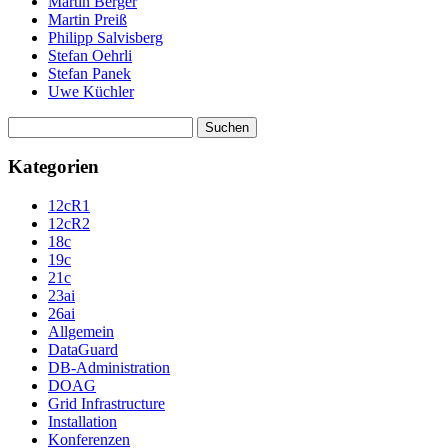
Martin Berger
Martin Preiß
Philipp Salvisberg
Stefan Oehrli
Stefan Panek
Uwe Küchler
Suchen
nach:
Kategorien
12cR1
12cR2
18c
19c
21c
23ai
26ai
Allgemein
DataGuard
DB-Administration
DOAG
Grid Infrastructure
Installation
Konferenzen