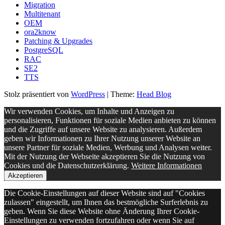
Migration
Multitenant
OEM
ora2know
Patching & Upgrades
PostgreSQL
RAC
SE2
TTS
Stolz präsentiert von
WordPress
|
Theme:
Head Blog
Wir verwenden Cookies, um Inhalte und Anzeigen zu
personalisieren, Funktionen für soziale Medien anbieten zu können
und die Zugriffe auf unsere Website zu analysieren. Außerdem
geben wir Informationen zu Ihrer Nutzung unserer Website an
unsere Partner für soziale Medien, Werbung und Analysen weiter.
Mit der Nutzung der Webseite akzeptieren Sie die Nutzung von
Cookies und die Datenschutzerklärung.
Weitere Informationen
Akzeptieren
Die Cookie-Einstellungen auf dieser Website sind auf "Cookies
zulassen" eingestellt, um Ihnen das bestmögliche Surferlebnis zu
geben. Wenn Sie diese Website ohne Änderung Ihrer Cookie-
Einstellungen zu verwenden fortzufahren oder wenn Sie auf