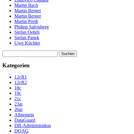
Martin Bach
Martin Berger
Martin Berger
Martin Preiß
Philipp Salvisberg
Stefan Oehrli
Stefan Panek
Uwe Küchler
Suchen
nach:
Kategorien
12cR1
12cR2
18c
19c
21c
23ai
26ai
Allgemein
DataGuard
DB-Administration
DOAG