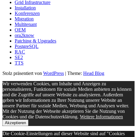
Grid Infrastructure
Installation
Konferenzen
Migration
Multitenant
OEM
ora2know
Patching & Upgrades
PostgreSQL
RAC
SE2
TTS
Stolz präsentiert von
WordPress
|
Theme:
Head Blog
Wir verwenden Cookies, um Inhalte und Anzeigen zu
personalisieren, Funktionen für soziale Medien anbieten zu können
und die Zugriffe auf unsere Website zu analysieren. Außerdem
geben wir Informationen zu Ihrer Nutzung unserer Website an
unsere Partner für soziale Medien, Werbung und Analysen weiter.
Mit der Nutzung der Webseite akzeptieren Sie die Nutzung von
Cookies und die Datenschutzerklärung.
Weitere Informationen
Akzeptieren
Die Cookie-Einstellungen auf dieser Website sind auf "Cookies