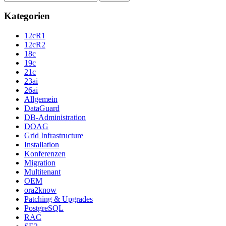
nach:
Kategorien
12cR1
12cR2
18c
19c
21c
23ai
26ai
Allgemein
DataGuard
DB-Administration
DOAG
Grid Infrastructure
Installation
Konferenzen
Migration
Multitenant
OEM
ora2know
Patching & Upgrades
PostgreSQL
RAC