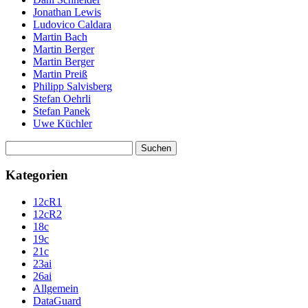
Jonathan Lewis
Ludovico Caldara
Martin Bach
Martin Berger
Martin Berger
Martin Preiß
Philipp Salvisberg
Stefan Oehrli
Stefan Panek
Uwe Küchler
Suchen
nach:
Kategorien
12cR1
12cR2
18c
19c
21c
23ai
26ai
Allgemein
DataGuard