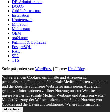
DB-Administration
DOAG
Grid Infrastructure
Installation
Konferenzen
Migration
Multitenant
OEM
ora2know
Patching & Upgrades
PostgreSQL
RAC
SE2
TTS
Stolz präsentiert von
WordPress
|
Theme:
Head Blog
Wir verwenden Cookies, um Inhalte und Anzeigen zu
personalisieren, Funktionen für soziale Medien anbieten zu können
und die Zugriffe auf unsere Website zu analysieren. Außerdem
geben wir Informationen zu Ihrer Nutzung unserer Website an
unsere Partner für soziale Medien, Werbung und Analysen weiter.
Mit der Nutzung der Webseite akzeptieren Sie die Nutzung von
Cookies und die Datenschutzerklärung.
Weitere Informationen
Akzeptieren