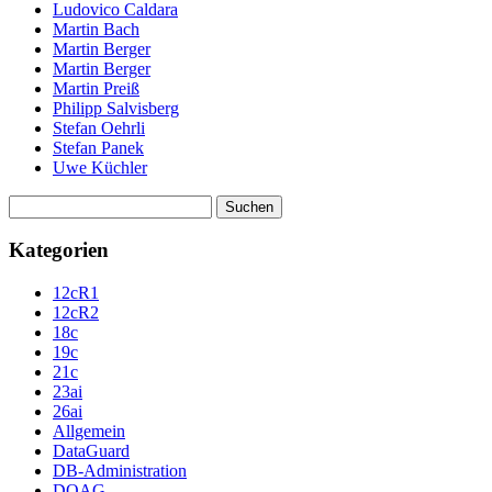
Ludovico Caldara
Martin Bach
Martin Berger
Martin Berger
Martin Preiß
Philipp Salvisberg
Stefan Oehrli
Stefan Panek
Uwe Küchler
Suchen
nach:
Kategorien
12cR1
12cR2
18c
19c
21c
23ai
26ai
Allgemein
DataGuard
DB-Administration
DOAG