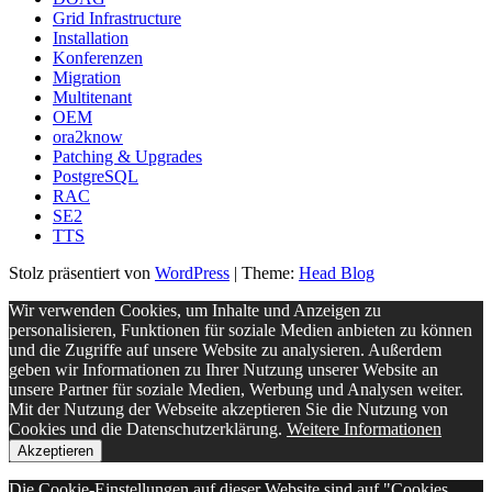
Grid Infrastructure
Installation
Konferenzen
Migration
Multitenant
OEM
ora2know
Patching & Upgrades
PostgreSQL
RAC
SE2
TTS
Stolz präsentiert von
WordPress
|
Theme:
Head Blog
Wir verwenden Cookies, um Inhalte und Anzeigen zu
personalisieren, Funktionen für soziale Medien anbieten zu können
und die Zugriffe auf unsere Website zu analysieren. Außerdem
geben wir Informationen zu Ihrer Nutzung unserer Website an
unsere Partner für soziale Medien, Werbung und Analysen weiter.
Mit der Nutzung der Webseite akzeptieren Sie die Nutzung von
Cookies und die Datenschutzerklärung.
Weitere Informationen
Akzeptieren
Die Cookie-Einstellungen auf dieser Website sind auf "Cookies