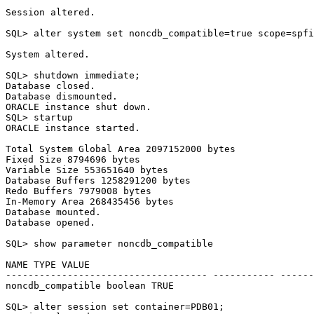
Session altered.

SQL> alter system set noncdb_compatible=true scope=spfi
System altered.

SQL> shutdown immediate;

Database closed.

Database dismounted.

ORACLE instance shut down.

SQL> startup

ORACLE instance started.

Total System Global Area 2097152000 bytes

Fixed Size 8794696 bytes

Variable Size 553651640 bytes

Database Buffers 1258291200 bytes

Redo Buffers 7979008 bytes

In-Memory Area 268435456 bytes

Database mounted.

Database opened.

SQL> show parameter noncdb_compatible

NAME TYPE VALUE

------------------------------------ ----------- ------
noncdb_compatible boolean TRUE

SQL> alter session set container=PDB01;
