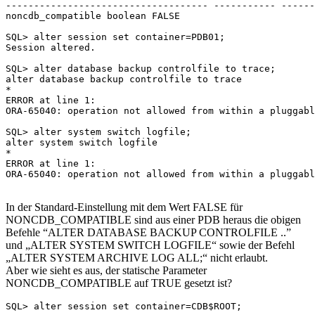
------------------------------------ ----------- ------
noncdb_compatible boolean FALSE

SQL> alter session set container=PDB01;

Session altered.

SQL> alter database backup controlfile to trace;

alter database backup controlfile to trace

*

ERROR at line 1:

ORA-65040: operation not allowed from within a pluggabl
SQL> alter system switch logfile;

alter system switch logfile

*

ERROR at line 1:

ORA-65040: operation not allowed from within a pluggabl
In der Standard-Einstellung mit dem Wert FALSE für
NONCDB_COMPATIBLE sind aus einer PDB heraus die obigen
Befehle “ALTER DATABASE BACKUP CONTROLFILE ..”
und „ALTER SYSTEM SWITCH LOGFILE“ sowie der Befehl
„ALTER SYSTEM ARCHIVE LOG ALL;“ nicht erlaubt.
Aber wie sieht es aus, der statische Parameter
NONCDB_COMPATIBLE auf TRUE gesetzt ist?
SQL> alter session set container=CDB$ROOT;
