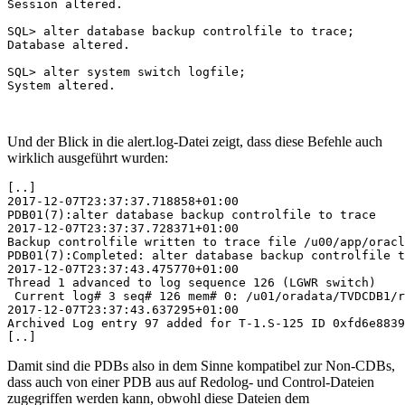
Session altered.

SQL> alter database backup controlfile to trace;

Database altered.

SQL> alter system switch logfile;

System altered.

Und der Blick in die alert.log-Datei zeigt, dass diese Befehle auch
wirklich ausgeführt wurden:
[..]

2017-12-07T23:37:37.718858+01:00

PDB01(7):alter database backup controlfile to trace

2017-12-07T23:37:37.728371+01:00

Backup controlfile written to trace file /u00/app/oracl
PDB01(7):Completed: alter database backup controlfile t
2017-12-07T23:37:43.475770+01:00

Thread 1 advanced to log sequence 126 (LGWR switch)

 Current log# 3 seq# 126 mem# 0: /u01/oradata/TVDCDB1/r
2017-12-07T23:37:43.637295+01:00

Archived Log entry 97 added for T-1.S-125 ID 0xfd6e8839
[..]
Damit sind die PDBs also in dem Sinne kompatibel zur Non-CDBs,
dass auch von einer PDB aus auf Redolog- und Control-Dateien
zugegriffen werden kann, obwohl diese Dateien dem