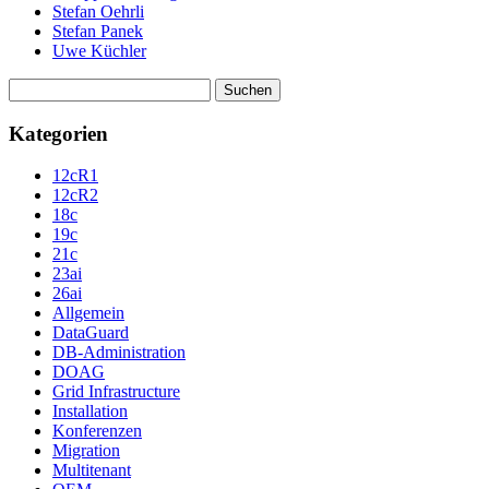
Stefan Oehrli
Stefan Panek
Uwe Küchler
Suchen
nach:
Kategorien
12cR1
12cR2
18c
19c
21c
23ai
26ai
Allgemein
DataGuard
DB-Administration
DOAG
Grid Infrastructure
Installation
Konferenzen
Migration
Multitenant