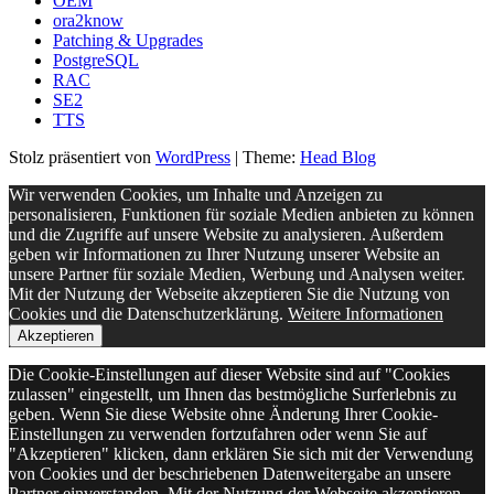
OEM
ora2know
Patching & Upgrades
PostgreSQL
RAC
SE2
TTS
Stolz präsentiert von
WordPress
|
Theme:
Head Blog
Wir verwenden Cookies, um Inhalte und Anzeigen zu
personalisieren, Funktionen für soziale Medien anbieten zu können
und die Zugriffe auf unsere Website zu analysieren. Außerdem
geben wir Informationen zu Ihrer Nutzung unserer Website an
unsere Partner für soziale Medien, Werbung und Analysen weiter.
Mit der Nutzung der Webseite akzeptieren Sie die Nutzung von
Cookies und die Datenschutzerklärung.
Weitere Informationen
Akzeptieren
Die Cookie-Einstellungen auf dieser Website sind auf "Cookies
zulassen" eingestellt, um Ihnen das bestmögliche Surferlebnis zu
geben. Wenn Sie diese Website ohne Änderung Ihrer Cookie-
Einstellungen zu verwenden fortzufahren oder wenn Sie auf
"Akzeptieren" klicken, dann erklären Sie sich mit der Verwendung
von Cookies und der beschriebenen Datenweitergabe an unsere
Partner einverstanden. Mit der Nutzung der Webseite akzeptieren