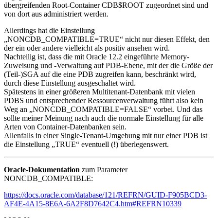
übergreifenden Root-Container CDB$ROOT zugeordnet sind und
von dort aus administriert werden.
Allerdings hat die Einstellung
„NONCDB_COMPATIBLE=TRUE“ nicht nur diesen Effekt, den
der ein oder andere vielleicht als positiv ansehen wird.
Nachteilig ist, dass die mit Oracle 12.2 eingeführte Memory-
Zuweisung und -Verwaltung auf PDB-Ebene, mit der die Größe der
(Teil-)SGA auf die eine PDB zugreifen kann, beschränkt wird,
durch diese Einstellung ausgeschaltet wird.
Spätestens in einer größeren Multitenant-Datenbank mit vielen
PDBS und entsprechender Ressourcenverwaltung führt also kein
Weg an „NONCDB_COMPATIBLE=FALSE“ vorbei. Und das
sollte meiner Meinung nach auch die normale Einstellung für alle
Arten von Container-Datenbanken sein.
Allenfalls in einer Single-Tenant-Umgebung mit nur einer PDB ist
die Einstellung „TRUE“ eventuell (!) überlegenswert.
Oracle-Dokumentation
zum Parameter
NONCDB_COMPATIBLE:
https://docs.oracle.com/database/121/REFRN/GUID-F905BCD3-
AF4E-4A15-8E6A-6A2F8D7642C4.htm#REFRN10339