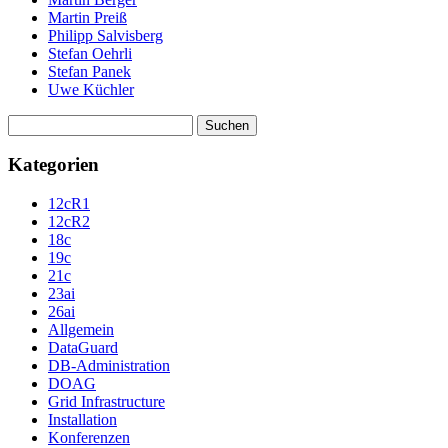
Martin Preiß
Philipp Salvisberg
Stefan Oehrli
Stefan Panek
Uwe Küchler
Suchen
nach:
Kategorien
12cR1
12cR2
18c
19c
21c
23ai
26ai
Allgemein
DataGuard
DB-Administration
DOAG
Grid Infrastructure
Installation
Konferenzen